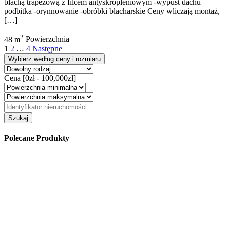
blachą trapezową z filcem antyskropleniowym -wypust dachu +
podbitka -orynnowanie -obróbki blacharskie Ceny wliczają montaż,
[…]
2
48 m
Powierzchnia
1
2
…
4
Następne
Wybierz według ceny i rozmiaru
Cena [
0zł
-
100,000zł
]
Szukaj
Polecane Produkty