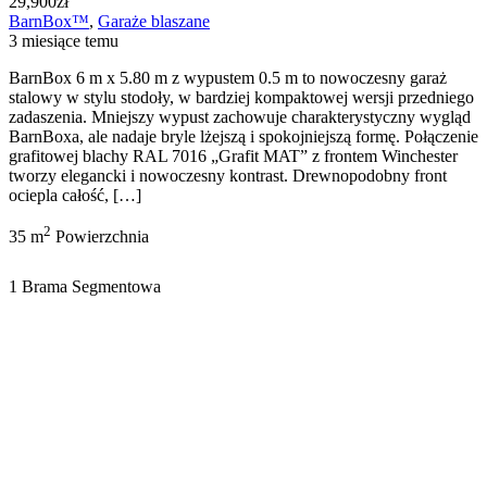
29,900zł
BarnBox™
,
Garaże blaszane
3 miesiące temu
BarnBox 6 m x 5.80 m z wypustem 0.5 m to nowoczesny garaż
stalowy w stylu stodoły, w bardziej kompaktowej wersji przedniego
zadaszenia. Mniejszy wypust zachowuje charakterystyczny wygląd
BarnBoxa, ale nadaje bryle lżejszą i spokojniejszą formę. Połączenie
grafitowej blachy RAL 7016 „Grafit MAT” z frontem Winchester
tworzy elegancki i nowoczesny kontrast. Drewnopodobny front
ociepla całość, […]
2
35 m
Powierzchnia
1