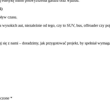
ką estetykę mimo podwyższenia garażu oraz wjazdu.
R)
pływ czasu.
a wysokich aut, niezależnie od tego, czy to SUV, bus, offroader cz
 się z nami – doradzimy, jak przygotować projekt, by spełniał wymaga
aczone
*