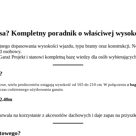
sa? Kompletny poradnik o właściwej wysoko
nego dopasowania wysokości wjazdu, typu bramy oraz konstrukcji. N
ód osobowy.
araż Projekt i stanowi kompletną bazę wiedzy dla osób wybierających
?
bowe, wielu producentów osiągają wysokość od 165 do 210 cm. W połączeniu
z ba
dczas codziennego użytkowania garażu.
 2.40m
ala na korzystanie z akcesoriów dachowych i daje zapas na przysz
rtowego?