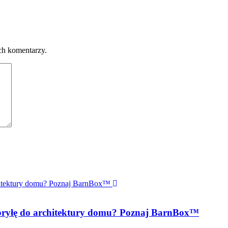
ch komentarzy.
 bryłę do architektury domu? Poznaj BarnBox™