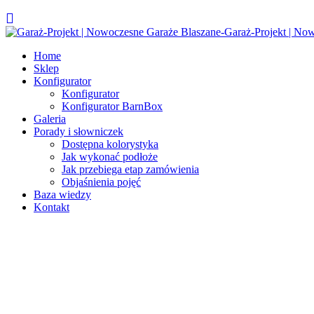
Home
Sklep
Konfigurator
Konfigurator
Konfigurator BarnBox
Galeria
Porady i słowniczek
Dostępna kolorystyka
Jak wykonać podłoże
Jak przebiega etap zamówienia
Objaśnienia pojęć
Baza wiedzy
Kontakt