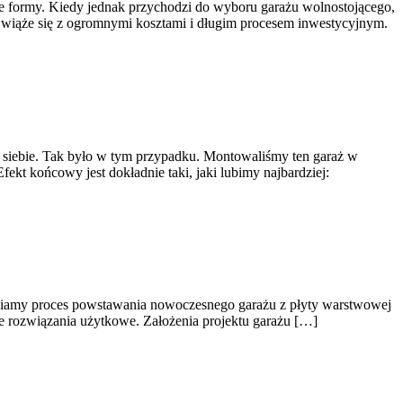
ne formy. Kiedy jednak przychodzi do wyboru garażu wolnostojącego,
o wiąże się z ogromnymi kosztami i długim procesem inwestycyjnym.
d siebie. Tak było w tym przypadku. Montowaliśmy ten garaż w
kt końcowy jest dokładnie taki, jaki lubimy najbardziej:
stawiamy proces powstawania nowoczesnego garażu z płyty warstwowej
ne rozwiązania użytkowe. Założenia projektu garażu […]