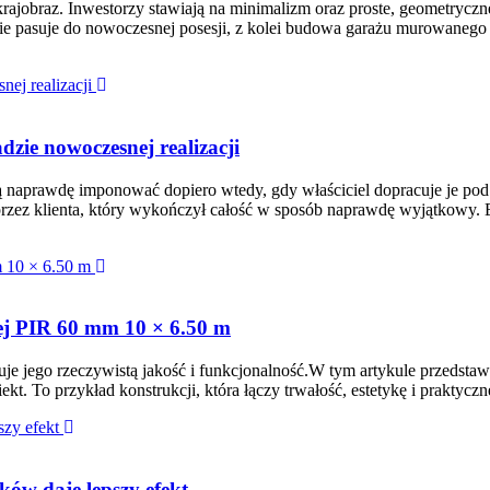
krajobraz. Inwestorzy stawiają na minimalizm oraz proste, geometrycz
 nie pasuje do nowoczesnej posesji, z kolei budowa garażu murowaneg
zie nowoczesnej realizacji
ją naprawdę imponować dopiero wtedy, gdy właściciel dopracuje je po
zez klienta, który wykończył całość w sposób naprawdę wyjątkowy. Efe
wej PIR 60 mm 10 × 6.50 m
kazuje jego rzeczywistą jakość i funkcjonalność.W tym artykule przed
. To przykład konstrukcji, która łączy trwałość, estetykę i praktycz
ów daje lepszy efekt