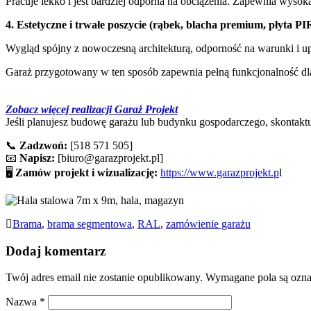
Pracuje lekko i jest bardziej odporna na obciążenia. Zapewnia wyso
4. Estetyczne i trwałe poszycie (rąbek, blacha premium, płyta PI
Wygląd spójny z nowoczesną architekturą, odporność na warunki i u
Garaż przygotowany w ten sposób zapewnia pełną funkcjonalność dl
Zobacz więcej realizacji Garaż Projekt
Jeśli planujesz budowę garażu lub budynku gospodarczego, skontaktuj
📞
Zadzwoń:
[518 571 505]
📧
Napisz:
[biuro@garazprojekt.pl]
🖥
Zamów projekt i wizualizację:
https://www.garazprojekt.p
l
Brama
,
brama segmentowa
,
RAL
,
zamówienie garażu
Dodaj komentarz
Twój adres email nie zostanie opublikowany.
Wymagane pola są ozn
Nazwa
*