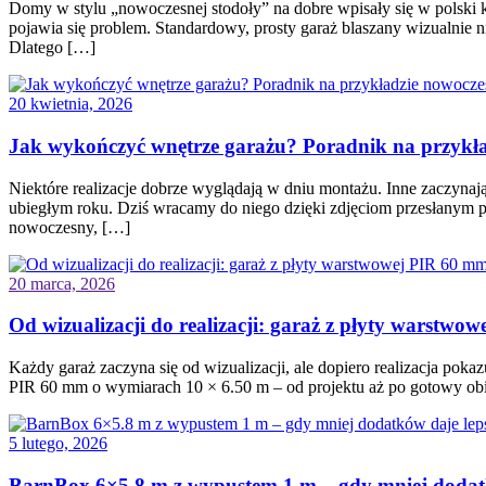
Domy w stylu „nowoczesnej stodoły” na dobre wpisały się w polski 
pojawia się problem. Standardowy, prosty garaż blaszany wizualnie
Dlatego […]
20 kwietnia, 2026
Jak wykończyć wnętrze garażu? Poradnik na przykład
Niektóre realizacje dobrze wyglądają w dniu montażu. Inne zaczyna
ubiegłym roku. Dziś wracamy do niego dzięki zdjęciom przesłanym pr
nowoczesny, […]
20 marca, 2026
Od wizualizacji do realizacji: garaż z płyty warstwo
Każdy garaż zaczyna się od wizualizacji, ale dopiero realizacja po
PIR 60 mm o wymiarach 10 × 6.50 m – od projektu aż po gotowy obiekt
5 lutego, 2026
BarnBox 6×5.8 m z wypustem 1 m – gdy mniej dodatk