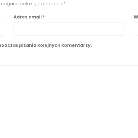
magane pola są oznaczone
*
Adres email
*
W
podczas pisania kolejnych komentarzy.