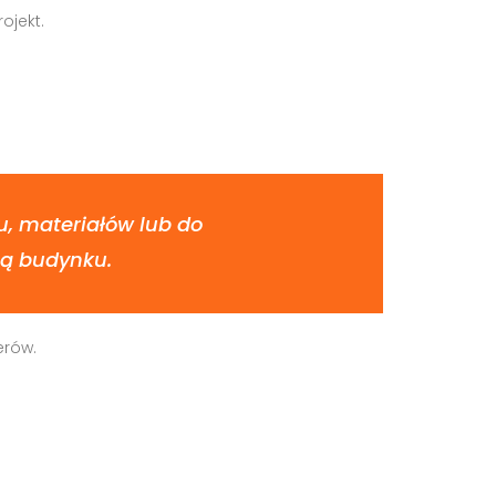
ojekt.
u, materiałów lub do
ną budynku.
erów.