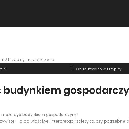
min
Opublikowano w
Przepisy
ć budynkiem gospodarczym
ż może być budynkiem gospodarczym?
ywiste – a od właściwej interpretacji zależy to, czy potrzebn