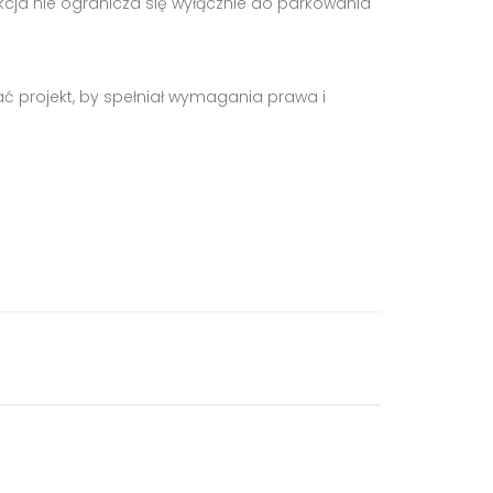
unkcja nie ogranicza się wyłącznie do parkowania
ć projekt, by spełniał wymagania prawa i