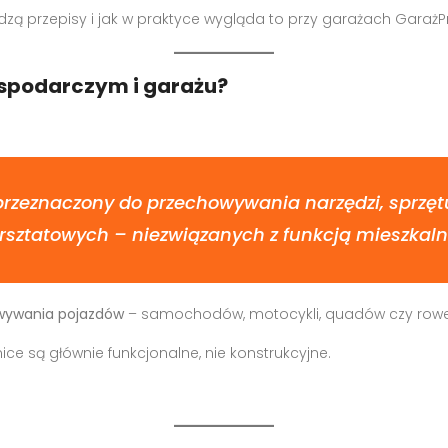
zą przepisy i jak w praktyce wygląda to przy garażach GarażPr
spodarczym i garażu?
przeznaczony do przechowywania narzędzi, sprzęt
sztatowych – niezwiązanych z funkcją mieszkal
wywania pojazdów
– samochodów, motocykli, quadów czy row
ce są głównie funkcjonalne, nie konstrukcyjne.