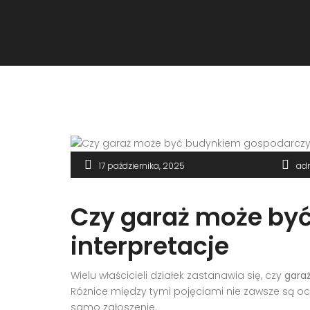
17 października, 2025
ad
Czy garaż może by
interpretacje
Wielu właścicieli działek zastanawia się, czy
gara
Różnice między tymi pojęciami nie zawsze są ocz
samo zgłoszenie.