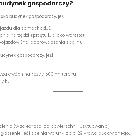
 budynek gospodarczy?
 jako budynek gospodarczy
, jeśli:
 wjazdu dla samochodu),
ia narzędzi, sprzętu lub jako warsztat,
 pojazdów (np. odprowadzenia spalin).
 budynek gospodarczy
, jeśli:
racza dwóch na każde 500 m² terenu,
ałki.
enia (w zależności od powierzchni i usytuowania).
zgłoszenie
, jeśli spełnia warunki z art. 29 Prawa budowlanego.