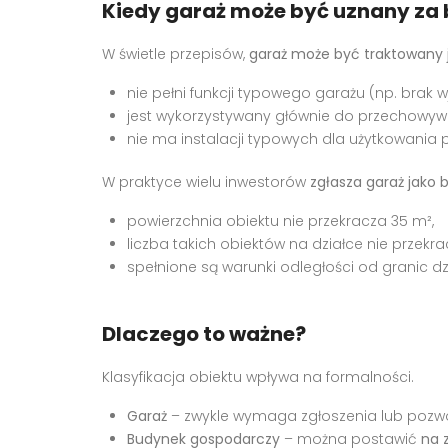
Kiedy garaż może być uznany za
W świetle przepisów,
garaż może być traktowany
nie pełni funkcji typowego garażu (np. brak
jest wykorzystywany głównie do przechowywan
nie ma instalacji typowych dla użytkowania
W praktyce wielu inwestorów
zgłasza garaż jako
powierzchnia obiektu nie przekracza 35 m²,
liczba takich obiektów na działce nie przek
spełnione są warunki odległości od granic dzi
Dlaczego to ważne?
Klasyfikacja obiektu wpływa na formalności.
Garaż
– zwykle wymaga zgłoszenia lub pozwol
Budynek gospodarczy
– można postawić
na 