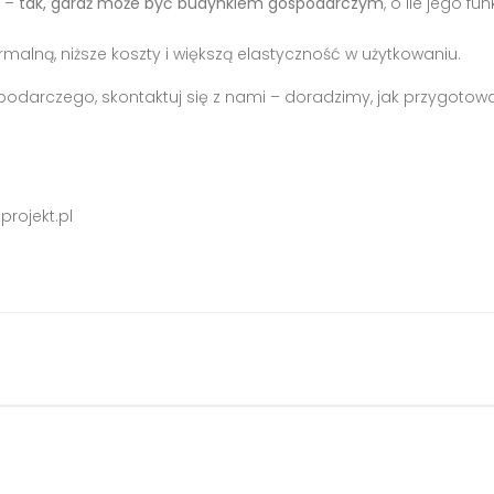
m –
tak, garaż może być budynkiem gospodarczym
, o ile jego f
malną, niższe koszty i większą elastyczność w użytkowaniu.
odarczego, skontaktuj się z nami – doradzimy, jak przygotowa
projekt.p
l