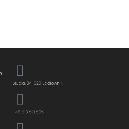
Pozostańmy w kontakcie
z
m
Słupia, 34-620 Jodłownik
+48 518 571 505