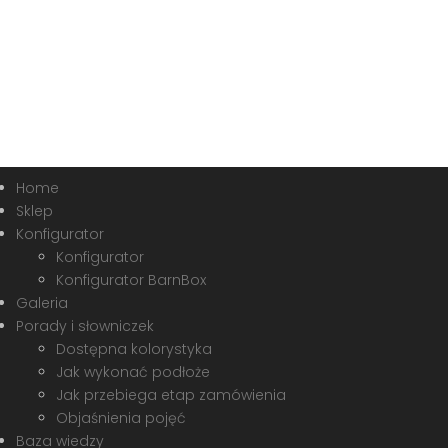
Home
Sklep
Konfigurator
Konfigurator
Konfigurator BarnBox
Galeria
Porady i słowniczek
Dostępna kolorystyka
Jak wykonać podłoże
Jak przebiega etap zamówienia
Objaśnienia pojęć
Baza wiedzy