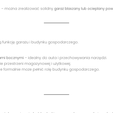
ść – można zrealizować solidny
garaż blaszany lub ocieplany pow
czą funkcję garażu i budynku gospodarczego.
iami bocznymi
– idealny do auta i przechowywania narzędzi.
e przestrzeni magazynowej i użytkowej.
re formalnie może pełnić rolę budynku gospodarczego.