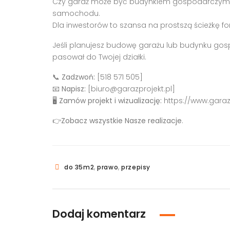
Czy garaż może być budynkiem gospodarczy
samochodu.
Dla inwestorów to szansa na prostszą ścieżkę for
Jeśli planujesz budowę garażu lub budynku gosp
pasował do Twojej działki.
📞
Zadzwoń:
[518 571 505]
📧
Napisz:
[biuro@garazprojekt.pl]
🖥
Zamów projekt i wizualizację:
https://www.garaz
👉
Zobacz wszystkie Nasze realizacje
.
,
,
do 35m2
prawo
przepisy
Dodaj komentarz