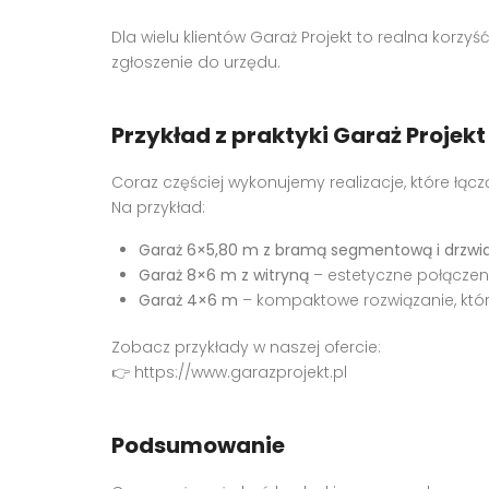
Dla wielu klientów Garaż Projekt to realna korzy
zgłoszenie do urzędu.
Przykład z praktyki Garaż Projekt
Coraz częściej wykonujemy realizacje, które łą
Na przykład:
Garaż 6×5,80 m z bramą segmentową i drzw
Garaż 8×6 m z witryną
– estetyczne połączeni
Garaż 4×6 m
– kompaktowe rozwiązanie, któ
Zobacz przykłady w naszej ofercie:
👉
https://www.garazprojekt.pl
Podsumowanie