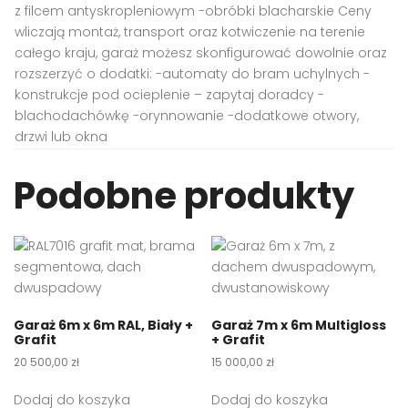
z filcem antyskropleniowym -obróbki blacharskie Ceny
wliczają montaż, transport oraz kotwiczenie na terenie
całego kraju, garaż możesz skonfigurować dowolnie oraz
rozszerzyć o dodatki: -automaty do bram uchylnych -
konstrukcje pod ocieplenie – zapytaj doradcy -
blachodachówkę -orynnowanie -dodatkowe otwory,
drzwi lub okna
Podobne produkty
Garaż 6m x 6m RAL, Biały +
Garaż 7m x 6m Multigloss
Grafit
+ Grafit
20 500,00
zł
15 000,00
zł
Dodaj do koszyka
Dodaj do koszyka