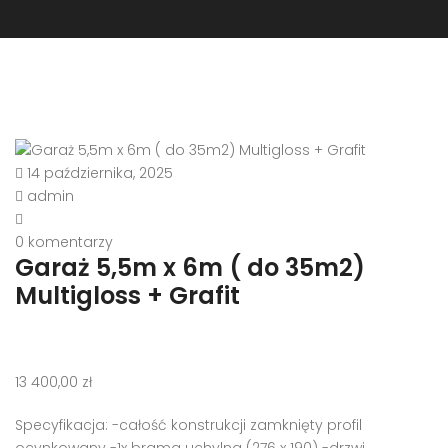
14 października, 2025
admin
0 komentarzy
Garaż 5,5m x 6m ( do 35m2)
Multigloss + Grafit
13 400,00
zł
Specyfikacja: -całość konstrukcji zamknięty profil
ocynkowany -1x brama uchylna (276 x 190) -drzwi