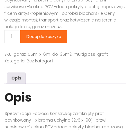
serwisowe -1x okno PCV -dach pokryty blachą trapezową z
filcem antyskropleniowym -obróbki blacharskie Ceny
wliczają montaż, transport oraz kotwiczenie na terenie
całego kraju, garaż możesz…
Dodaj do koszyka
SKU:
garaz-55m-x-6m-do-35m2-multigloss-grafit
Kategoria:
Bez kategorii
Opis
Opis
Specyfikacja: -całość konstrukcji zamknięty profil
ocynkowany -1x brama uchylna (276 x 190) -drzwi
serwisowe -1x okno PCV -dach pokryty blachą trapezową